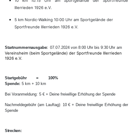
10
km
10:15
Uhr
am
Sportgelände der
Sportfreunde
Illerrieden 1926 e.V.
5 km Nordic-Walking
10:00
Uhr
am
Sportgelände
der
Sportfreunde Illerrieden 1926 e.V.
Startnummernausgabe:
07.07.2024
von
8:00
Uhr
bis
9:30
Uhr
am
Vereinsheim
(beim
Sportgelände)
der
Sportfreunde Illerrieden
1926 e.V.
Startgebühr = 100%
Spende:
5 km + 10 km
Bei Voranmeldung:
5 € + Deine freiwillige Erhöhung der Spende
Nachmeldegebühr (am Lauftag): 10 € + Deine freiwillige Erhöhung der
Spende
Strecken: