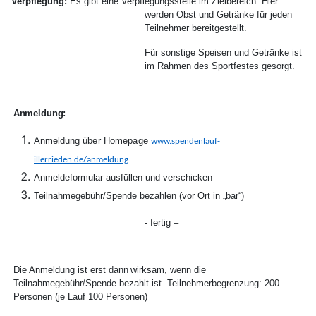
Verpflegung:
Es gibt eine Verpflegungsstelle im Zielbereich. Hier
werden Obst und Getränke für jeden
Teilnehmer bereitgestellt.
Für sonstige Speisen und Getränke ist
im Rahmen des Sportfestes gesorgt.
Anmeldung:
Anmeldung
über Homepage
www.spendenlauf-
illerrieden.de/anmeldung
Anmeldeformular
ausfüllen und verschicken
Teilnahmegebühr/Spende
bezahlen (vor Ort in „bar“)
-
fertig –
Die Anmeldung
ist
erst
dann
wirksam,
wenn
die
Teilnahmegebühr/Spende bezahlt
ist. Teilnehmerbegrenzung:
2
00
Personen (je Lauf 100 Personen)